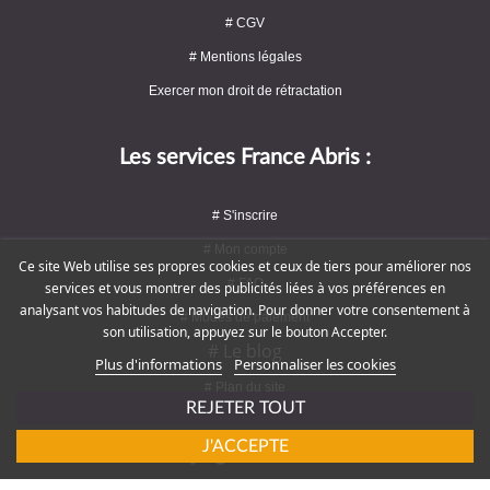
# CGV
# Mentions légales
Exercer mon droit de rétractation
Les services France Abris :
# S'inscrire
# Mon compte
Ce site Web utilise ses propres cookies et ceux de tiers pour améliorer nos
# FAQ
services et vous montrer des publicités liées à vos préférences en
analysant vos habitudes de navigation. Pour donner votre consentement à
# Modes de paiement
son utilisation, appuyez sur le bouton Accepter.
# Le blog
Plus d'informations
Personnaliser les cookies
# Plan du site
REJETER TOUT
J'ACCEPTE
Rejoignez-nous !