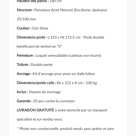
Hauteur des parois :
180 cm
Structure :
Panneaux Acier Nervuré Zincalume, épaisseur
35/100 mm
Couleur :
Gris Silver
Dimensions porte :
L 153 x Ht 172.5 cm - Porte double
bénéficiant de renfort en "V"
Fermeture :
Loquet verrouillable (cadenas non fourni)
Toiture :
Double pente
Ancrage :
Kit d’ancrage pour pose sur dalle béton
Dimensions/poids colis :
86 x 212 x 8 cm / 100 kg
Inclus :
Visserie de montage
Garantie :
20 ans contre la corrosion
LIVRAISON GRATUITE
à votre domicile par un transport
spécialisé et sur rendez-vous.
* Photo non contractuelle, produit vendu sans option et sans