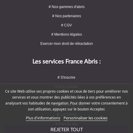
# Nos gammes d'abris
# Nos partenaires
# CGV
# Mentions légales
Exercer mon droit de rétractation
Les services France Abris :
# S'inscrire
# Mon compte
Ce site Web utilise ses propres cookies et ceux de tiers pour améliorer nos
# FAQ
services et vous montrer des publicités liées à vos préférences en
analysant vos habitudes de navigation. Pour donner votre consentement à
# Modes de paiement
son utilisation, appuyez sur le bouton Accepter.
# Le blog
Plus d'informations
Personnaliser les cookies
# Plan du site
REJETER TOUT