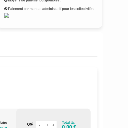
Moyens de paiement disponibles :
Paiement par mandat administratif pour les collectivités :
taire
Total ttc
Qté
0.00 €