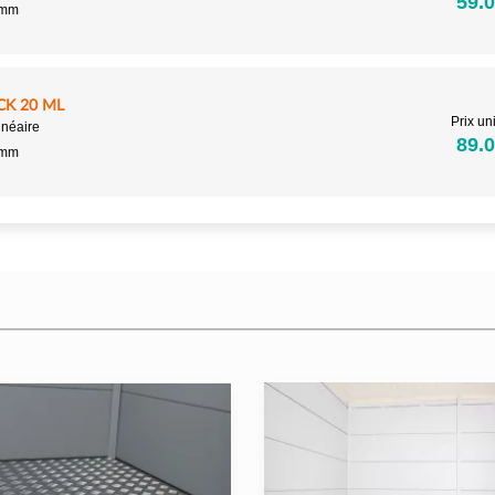
59.0
5mm
CK 20 ML
Prix uni
inéaire
89.0
5mm