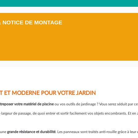
& NOTICE DE MONTAGE
T ET MODERNE POUR VOTRE JARDIN
treposer votre matériel de piscine
ou vos outils de jardinage ? Vous serez séduit par c
e largeur de passage, de quoi entrer et sortir facilement vos objets encombrants. Et e
r une
grande résistance et durabilité
. Les panneaux sont traités anti-rouille grâce à leu