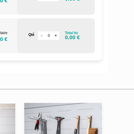
0 €
taire
Total ttc
Qté
0.00 €
0 €