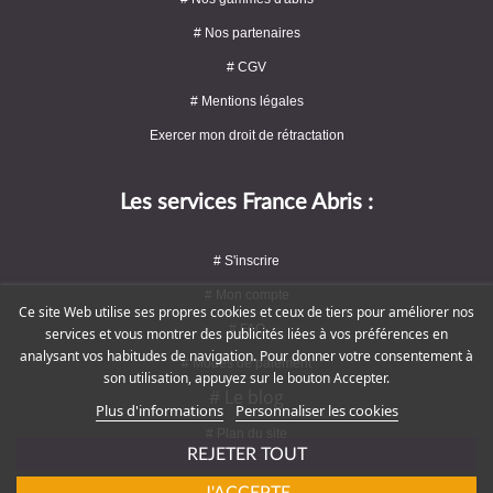
# Nos partenaires
# CGV
# Mentions légales
Exercer mon droit de rétractation
Les services France Abris :
# S'inscrire
# Mon compte
Ce site Web utilise ses propres cookies et ceux de tiers pour améliorer nos
# FAQ
services et vous montrer des publicités liées à vos préférences en
analysant vos habitudes de navigation. Pour donner votre consentement à
# Modes de paiement
son utilisation, appuyez sur le bouton Accepter.
# Le blog
Plus d'informations
Personnaliser les cookies
# Plan du site
REJETER TOUT