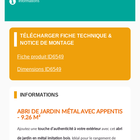
Informations
TÉLÉCHARGER FICHE TECHNIQUE &
NOTICE DE MONTAGE
Fiche produit ID6549
Dimensions ID6549
INFORMATIONS
ABRI DE JARDIN MÉTAL AVEC APPENTIS
- 9.26 M²
Ajoutez une
touche d’authenticité à votre extérieur
avec cet
abri
de jardin en métal imitation bois
. Idéal pour le rangement de