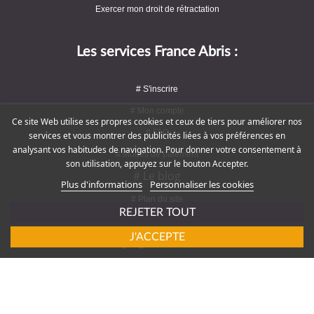
Exercer mon droit de rétractation
Les services France Abris :
# S'inscrire
# Mon compte
Ce site Web utilise ses propres cookies et ceux de tiers pour améliorer nos
# FAQ
services et vous montrer des publicités liées à vos préférences en
analysant vos habitudes de navigation. Pour donner votre consentement à
# Modes de paiement
son utilisation, appuyez sur le bouton Accepter.
# Le blog
Plus d'informations
Personnaliser les cookies
# Plan du site
REJETER TOUT
J'ACCEPTE
Rejoignez-nous !
# Service client : 09 72 16 47 82