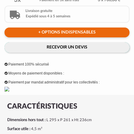
3x
3 x 766,00 €
Paiement en 3x sans frais
Livraison gratuite
Expédié sous 4 à 5 semaines
+ OPTIONS INDISPENSABLES
RECEVOIR UN DEVIS
Paiement 100% sécurisé
Moyens de paiement disponibles :
Paiement par mandat administratif pour les collectivités :
CARACTÉRISTIQUES
Dimensions hors tout :
L 295 x P 261 x Ht 236cm
Surface utile :
4,5 m²