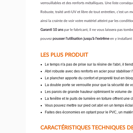
verrouillables et des renforts métalliques. Une liste conséqu
Robuste, traité anti-UV et libre de tout entretien, c'est un
ainsi la crainte de voir votre matériel atteint par les conditi
Garanti 10 ans
par le fabricant, il ne vous laissera pas tom
pouvez
pousser l'utilisation jusqu'à l'extrême
en y installant
LES PLUS PRODUIT
Le temps n'a pas de prise sur la résine de l'abri, il tie
Abri robuste avec des renforts en acier pour stabiliser
Le plancher apporte du confort et propreté tout en bloq
La double porte se verrouille pour que la sécurité de 
Les parois de grande hauteur optimisent le volume de
La fenêtre et le puits de lumière en toiture offrent une c
Vous pouvez mettre sur pied cet abri en un temps éclai
Faites des économies en optant pour le PVC, un matéri
CARACTÉRISTIQUES TECHNIQUES DE 