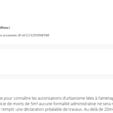
ffrons !
ans accessoire, IK réf CJ/12SYDNEY88