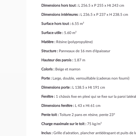
Dimensions hors tout :
L 256.5 x P 255 x Ht 243 cm
Dimensions intérieures :
L 236.5 x P 237 x H 238.5 cm
Surface hors tout :
6.55 m²
Surface utile :
5.60 m²
Matière :
Résine (polypropylène)
Structure :
Panneaux de 16 mm d'épaisseur
Hauteur des parois :
1.87 m
Coloris :
Beige et marron
Porte :
Large, double, verrouillable (cadenas non fourni)
Dimensions porte :
L 138.5 x Ht 191 cm
Fenêtre :
1 châssis fixe en plexi qui se fixe sur la paroi latér
Dimensions fenêtre :
L 43 x Ht 61 cm
Pente toit :
Toiture 2 pans en résine, pente 23°
Charge maximale sur le toit :
75 kg/m²
Inclus :
Grille d'aération, plancher antidérapant et puits de 