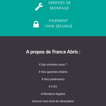
SERVICES DE
MONTAGE
PAIEMENT
100% SÉCURISÉ
A propos de France Abris :
# Qui sommes-nous ?
# Nos gammes d'abris
# Nos partenaires
# CGV
# Mentions légales
Exercer mon droit de rétractation