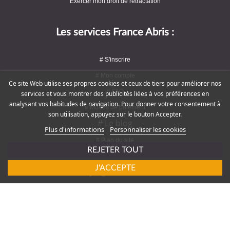
Exercer mon droit de rétractation
Les services France Abris :
# S'inscrire
# Mon compte
Ce site Web utilise ses propres cookies et ceux de tiers pour améliorer nos
# FAQ
services et vous montrer des publicités liées à vos préférences en
analysant vos habitudes de navigation. Pour donner votre consentement à
# Modes de paiement
son utilisation, appuyez sur le bouton Accepter.
# Le blog
Plus d'informations
Personnaliser les cookies
# Plan du site
REJETER TOUT
J'ACCEPTE
Rejoignez-nous !
# Service client : 09 72 16 47 82