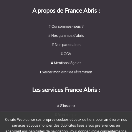
A propos de France Abris :
# Qui sommes-nous ?
# Nos gammes d'abris
# Nos partenaires
# CGV
# Mentions légales
Exercer mon droit de rétractation
Les services France Abris :
# S'inscrire
# Mon compte
Ce site Web utilise ses propres cookies et ceux de tiers pour améliorer nos
# FAQ
services et vous montrer des publicités liées à vos préférences en
analysant vos habitudes de navigation. Pour donner votre consentement à