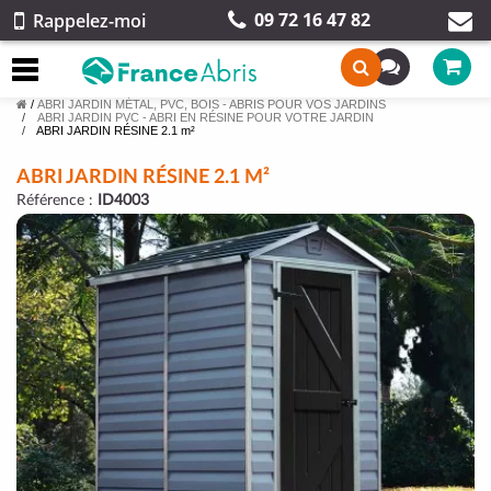
09 72 16 47 82
Rappelez-moi
/
ABRI JARDIN MÉTAL, PVC, BOIS - ABRIS POUR VOS JARDINS
ABRI JARDIN PVC - ABRI EN RÉSINE POUR VOTRE JARDIN
ABRI JARDIN RÉSINE 2.1 m²
ABRI JARDIN RÉSINE 2.1 M²
Référence :
ID4003