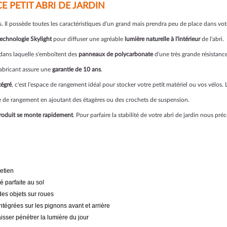
 PETIT ABRI DE JARDIN
ns. Il possède toutes les caractéristiques d'un grand mais prendra peu de place dans votr
technologie Skylight
pour diffuser une agréable
lumière naturelle à l'intérieur
de l'abri.
dans laquelle s'emboîtent des
panneaux de polycarbonate
d'une très grande résistanc
 fabricant assure une
garantie de 10 ans
.
tégré
, c'est l'espace de rangement idéal pour stocker votre petit matériel ou vos vélos.
e de rangement en ajoutant des étagères ou des crochets de suspension.
produit se monte rapidement
. Pour parfaire la stabilité de votre abri de jardin nous pr
retien
é parfaite au sol
des objets sur roues
intégrées sur les pignons avant et arrière
isser pénétrer la lumière du jour