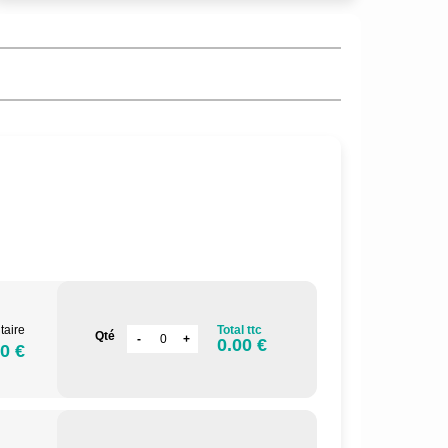
taire
Total ttc
Qté
0.00 €
0 €