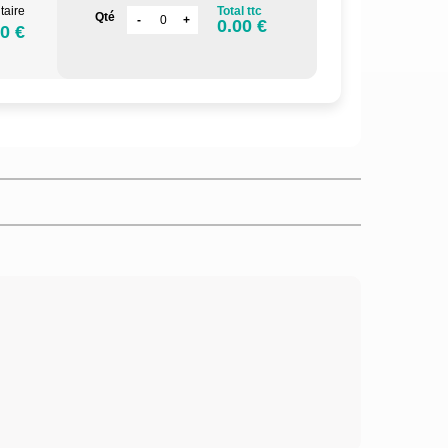
taire
Total ttc
Qté
0.00 €
0 €