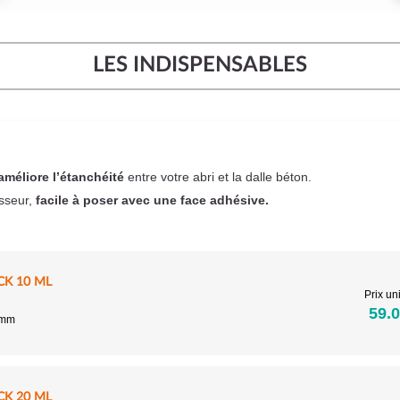
LES INDISPENSABLES
améliore l’étanchéité
entre votre abri et la dalle béton.
sseur,
facile à poser
avec une face adhésive.
CK 10 ML
Prix uni
59.0
5mm
CK 20 ML