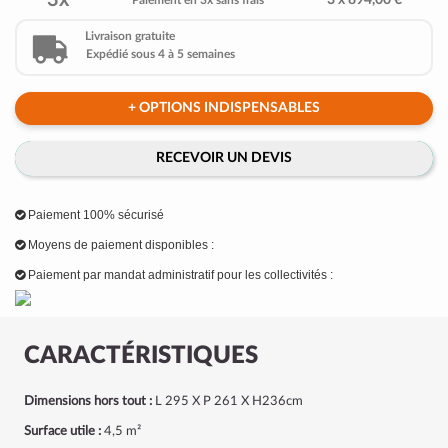
3x
3 x 894,00 €
Paiement en 3x sans frais
Livraison gratuite
Expédié sous 4 à 5 semaines
+ OPTIONS INDISPENSABLES
RECEVOIR UN DEVIS
Paiement 100% sécurisé
Moyens de paiement disponibles :
Paiement par mandat administratif pour les collectivités :
CARACTÉRISTIQUES
Dimensions hors tout :
L 295 X P 261 X H236cm
Surface utile :
4,5 m²