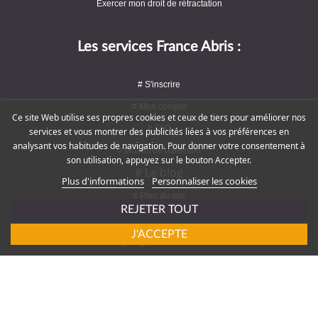
Exercer mon droit de rétractation
Les services France Abris :
# S'inscrire
# Mon compte
Ce site Web utilise ses propres cookies et ceux de tiers pour améliorer nos
# FAQ
services et vous montrer des publicités liées à vos préférences en
analysant vos habitudes de navigation. Pour donner votre consentement à
# Modes de paiement
son utilisation, appuyez sur le bouton Accepter.
# Le blog
Plus d'informations
Personnaliser les cookies
# Plan du site
REJETER TOUT
J'ACCEPTE
Rejoignez-nous !
# Service client : 09 72 16 47 82