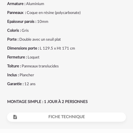
Armature :
Aluminium
Panneaux :
Coque en résine (polycarbonate)
Epaisseur parois :
10mm
Coloris :
Gris
Porte :
Double avec un seuil plat
Dimensions porte :
L 129.5 x Ht 171 cm
Fermeture :
Loquet
Toiture :
Panneaux translucides
Inclus :
Plancher
Garantie :
12 ans
MONTAGE SIMPLE : 1 JOUR À 2 PERSONNES
FICHE TECHNIQUE