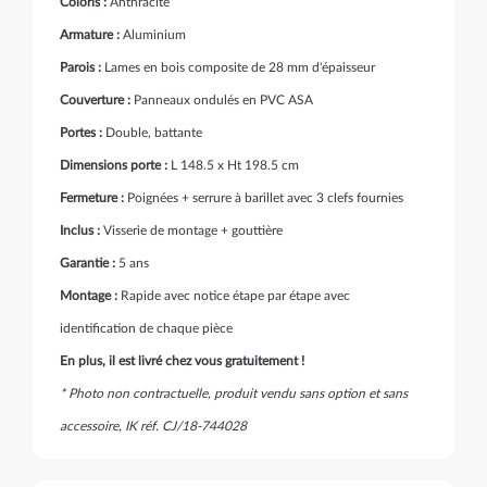
Coloris :
Anthracite
Armature :
Aluminium
Parois :
Lames en bois composite de 28 mm d'épaisseur
Couverture :
Panneaux ondulés en PVC ASA
Portes :
Double, battante
Dimensions porte :
L 148.5 x Ht 198.5 cm
Fermeture :
Poignées + serrure à barillet avec 3 clefs fournies
Inclus :
Visserie de montage + gouttière
Garantie :
5 ans
Montage :
Rapide avec notice étape par étape avec
identification de chaque pièce
En plus, il est livré chez vous gratuitement !
* Photo non contractuelle, produit vendu sans option et sans
accessoire, IK réf. CJ/18-744028