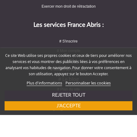
Exercer mon droit de rétractation
Les services France Abris :
# S'inscrire
# Mon compte
Ce site Web utilise ses propres cookies et ceux de tiers pour améliorer nos
# FAQ
services et vous montrer des publicités liées à vos préférences en
analysant vos habitudes de navigation. Pour donner votre consentement à
# Modes de paiement
son utilisation, appuyez sur le bouton Accepter.
# Le blog
Plus d'informations
Personnaliser les cookies
# Plan du site
REJETER TOUT
J'ACCEPTE
Rejoignez-nous !
# Service client : 09 72 16 47 82