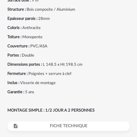
Surface utile :
9 m²
Structure :
Bois composite / Aluminium
Epaisseur parois :
28mm
Coloris :
Anthracite
Toiture :
Monopente
Couverture :
PVC/ASA
Portes :
Double
Dimensions portes :
L 148.5 x Ht 198.5 cm
Fermeture :
Poignées + serrure à clef
Inclus :
Visserie de montage
Garantie :
5 ans
MONTAGE SIMPLE : 1/2 JOUR A 2 PERSONNES
FICHE TECHNIQUE