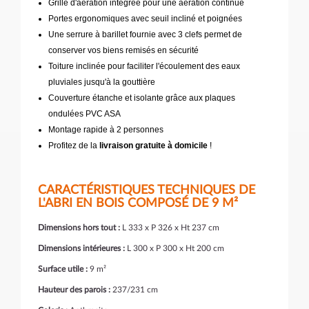
Grille d'aération intégrée pour une aération continue
Portes ergonomiques avec seuil incliné et poignées
Une serrure à barillet fournie avec 3 clefs permet de
conserver vos biens remisés en sécurité
Toiture inclinée pour faciliter l'écoulement des eaux
pluviales jusqu'à la gouttière
Couverture étanche et isolante grâce aux plaques
ondulées PVC ASA
Montage rapide à 2 personnes
Profitez de la
livraison gratuite à domicile
!
CARACTÉRISTIQUES TECHNIQUES DE
L'ABRI EN BOIS COMPOSÉ DE 9 M²
Dimensions hors tout :
L 333 x P 326 x Ht 237 cm
Dimensions intérieures :
L 300 x P 300 x Ht 200 cm
Surface utile :
9 m²
Hauteur des parois :
237/231 cm