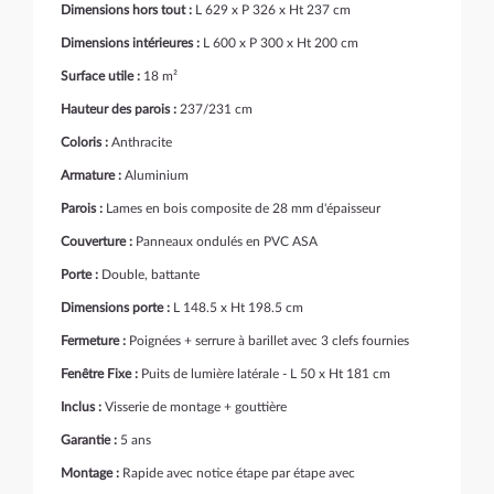
Dimensions hors tout :
L 629 x P 326 x Ht 237 cm
Dimensions intérieures :
L 600 x P 300 x Ht 200 cm
Surface utile :
18 m²
Hauteur des parois :
237/231 cm
Coloris :
Anthracite
Armature :
Aluminium
Parois :
Lames en bois composite de 28 mm d'épaisseur
Couverture :
Panneaux ondulés en PVC ASA
Porte :
Double, battante
Dimensions porte :
L 148.5 x Ht 198.5 cm
Fermeture :
Poignées + serrure à barillet avec 3 clefs fournies
Fenêtre Fixe :
Puits de lumière latérale - L 50 x Ht 181 cm
Inclus :
Visserie de montage + gouttière
Garantie :
5 ans
Montage :
Rapide avec notice étape par étape avec