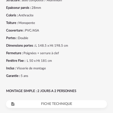
Structure :
Bois composite / Aluminium
Epaisseur parois :
28mm
Coloris :
Anthracite
Toiture :
Monopente
Couverture :
PVC/ASA
Portes :
Double
Dimensions portes :
L 148.5 x Ht 198.5 cm
Fermeture :
Poignées + serrure à clef
Fenêtre Fixe :
L 50 x Ht 181 cm
Inclus :
Visserie de montage
Garantie :
5 ans
MONTAGE SIMPLE : 2 JOURS A 2 PERSONNES
FICHE TECHNIQUE