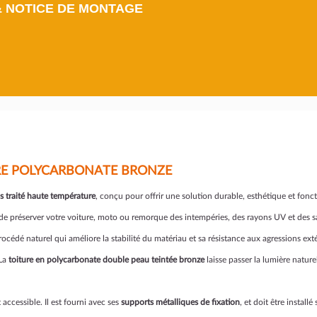
& NOTICE DE MONTAGE
URE POLYCARBONATE BRONZE
s traité haute température
, conçu pour offrir une solution durable, esthétique et fonct
 de préserver votre voiture, moto ou remorque des intempéries, des rayons UV et des sa
rocédé naturel qui améliore la stabilité du matériau et sa résistance aux agressions ex
La
toiture en polycarbonate double peau teintée bronze
laisse passer la lumière nature
accessible. Il est fourni avec ses
supports métalliques de fixation
, et doit être install