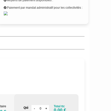
Moyens de paiement disponibles :
Paiement par mandat administratif pour les collectivités :
.
taire
Total ttc
Qté
0.00 €