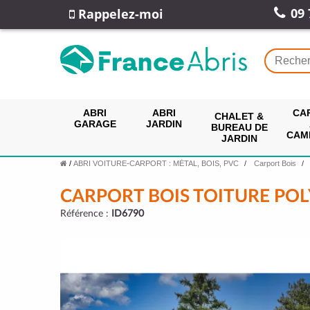
09 
Rappelez-moi
ABRI
ABRI
CA
CHALET &
GARAGE
JARDIN
BUREAU DE
CAM
JARDIN
/
ABRI VOITURE-CARPORT : MÉTAL, BOIS, PVC
Carport Bois
CARPORT BOIS TOITURE PO
Référence :
ID6790