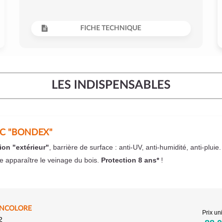
FICHE TECHNIQUE
LES INDISPENSABLES
EC "BONDEX"
ion "extérieur"
, barrière de surface : anti-UV, anti-humidité, anti-pluie
se apparaître le veinage du bois.
Protection 8 ans*
!
INCOLORE
Prix uni
2