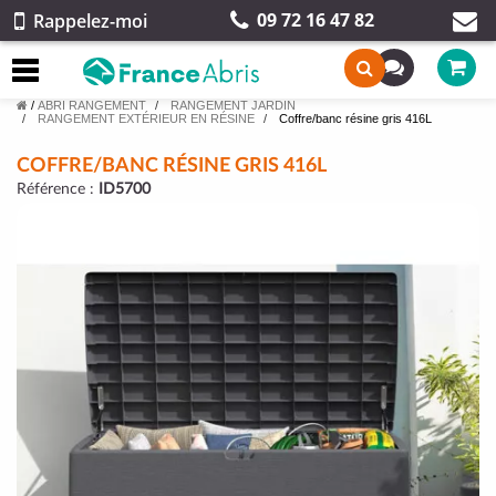
09 72 16 47 82
Rappelez-moi
/
ABRI RANGEMENT
RANGEMENT JARDIN
RANGEMENT EXTÉRIEUR EN RÉSINE
Coffre/banc résine gris 416L
COFFRE/BANC RÉSINE GRIS 416L
Référence :
ID5700