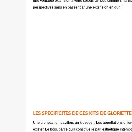
une véritable extension à votre séjour. Un peu comme si, la mai
perspectives sans en passer par une extension en dur !
LES SPECIFICITES DE CES KITS DE GLORIETT
Une gloriette, un pavillon, un kiosque... Les appellations di
exister. Le bois, parce qu'il constitue le pari esthétique intem