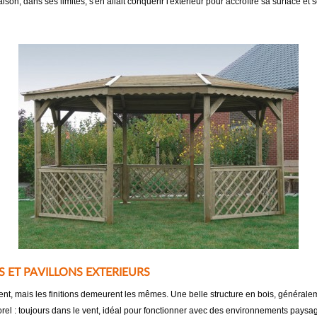
son, dans ses limites, s'en allait conquérir l'extérieur pour accroître sa surface et 
ES ET PAVILLONS EXTERIEURS
ffèrent, mais les finitions demeurent les mêmes. Une belle structure en bois, géné
porel : toujours dans le vent, idéal pour fonctionner avec des environnements paysagés 