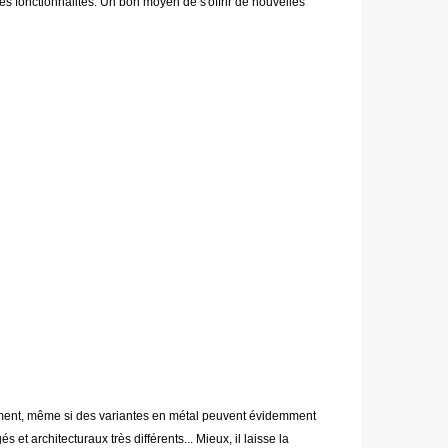
ses fonctionnalités. Un bon moyen de s'offrir de nouvelles
ralement, même si des variantes en métal peuvent évidemment
et architecturaux très différents... Mieux, il laisse la