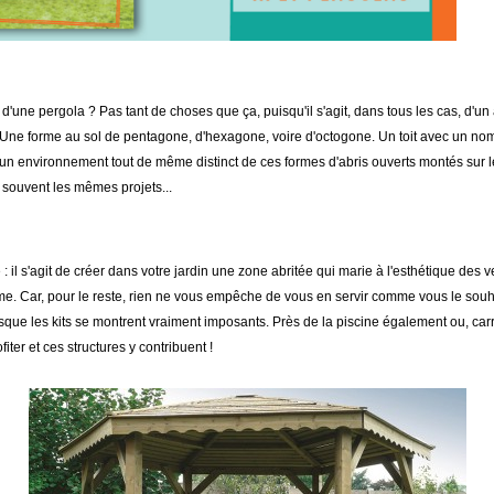
d'une pergola ? Pas tant de choses que ça, puisqu'il s'agit, dans tous les cas, d'un a
ère. Une forme au sol de pentagone, d'hexagone, voire d'octogone. Un toit avec un no
out un environnement tout de même distinct de ces formes d'abris ouverts montés sur
e souvent les mêmes projets...
 il s'agit de créer dans votre jardin une zone abritée qui marie à l'esthétique des ver
me. Car, pour le reste, rien ne vous empêche de vous en servir comme vous le souhai
rsque les kits se montrent vraiment imposants. Près de la piscine également ou, ca
ofiter et ces structures y contribuent !