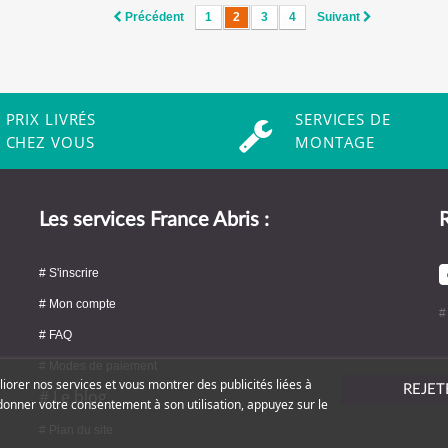
Précédent
1
2
3
4
Suivant
PRIX LIVRÉS
SERVICES DE
CHEZ VOUS
MONTAGE
Les services France Abris :
R
# S'inscrire
# Mon compte
#
# FAQ
# Modes de paiement
liorer nos services et vous montrer des publicités liées à
REJET
# Le blog
donner votre consentement à son utilisation, appuyez sur le
# Plan du site