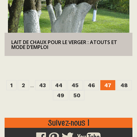
LAIT DE CHAUX POUR LE VERGER : ATOUTS ET
MODE D’EMPLOI
1
2
43
44
45
46
47
48
...
49
50
Suivez-nous !