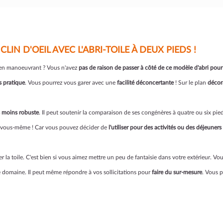
IN D'OEIL AVEC L'ABRI-TOILE À DEUX PIEDS !
e en manoeuvrant ? Vous n'avez
pas de raison de passer à côté de ce modèle
d'abri pou
s pratique
. Vous pourrez vous garer avec une
facilité déconcertante
! Sur le plan
décora
 moins robuste
. Il peut soutenir la comparaison de ses congénères à quatre ou six pie
 vous-même ! Car vous pouvez décider de
l'utiliser pour des activités ou des déjeuners
 la toile. C'est bien si vous aimez mettre un peu de fantaisie dans votre extérieur. Vo
 domaine. Il peut même répondre à vos sollicitations pour
faire du sur-mesure
. Vous 