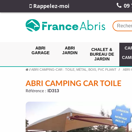
09 
Rappelez-moi
ABRI
ABRI
CA
CHALET &
GARAGE
JARDIN
BUREAU DE
CAM
JARDIN
/
ABRI CAMPING-CAR : TOILE, MÉTAL, BOIS, PVC PLIANT
ABRI
ABRI CAMPING CAR TOILE
Référence :
ID313