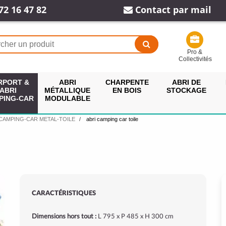
72 16 47 82
Contact par mail
Pro &
Collectivités
RPORT &
ABRI
CHARPENTE
ABRI DE
ABRI
MÉTALLIQUE
EN BOIS
STOCKAGE
PING-CAR
MODULABLE
 CAMPING-CAR METAL-TOILE
abri camping car toile
CARACTÉRISTIQUES
Dimensions hors tout :
L 795 x P 485 x H 300 cm