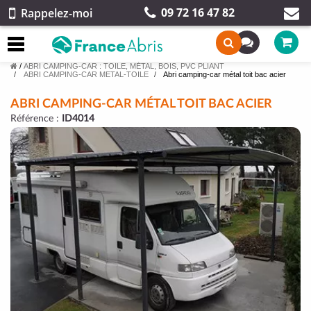
09 72 16 47 82
Rappelez-moi
/
ABRI CAMPING-CAR : TOILE, MÉTAL, BOIS, PVC PLIANT
ABRI CAMPING-CAR METAL-TOILE
Abri camping-car métal toit bac acier
ABRI CAMPING-CAR MÉTAL TOIT BAC ACIER
Référence :
ID4014