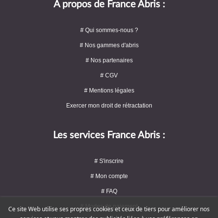
A propos de France Abris :
# Qui sommes-nous ?
# Nos gammes d'abris
# Nos partenaires
# CGV
# Mentions légales
Exercer mon droit de rétractation
Les services France Abris :
# S'inscrire
# Mon compte
# FAQ
# Modes de paiement
Ce site Web utilise ses propres cookies et ceux de tiers pour améliorer nos