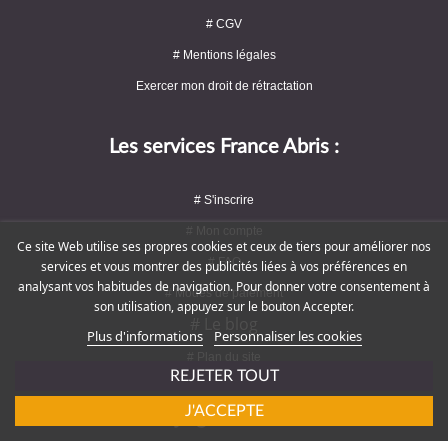
# CGV
# Mentions légales
Exercer mon droit de rétractation
Les services France Abris :
# S'inscrire
# Mon compte
Ce site Web utilise ses propres cookies et ceux de tiers pour améliorer nos
# FAQ
services et vous montrer des publicités liées à vos préférences en
analysant vos habitudes de navigation. Pour donner votre consentement à
# Modes de paiement
son utilisation, appuyez sur le bouton Accepter.
# Le blog
Plus d'informations
Personnaliser les cookies
# Plan du site
REJETER TOUT
J'ACCEPTE
Rejoignez-nous !