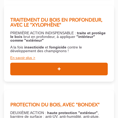
TRAITEMENT DU BOIS EN PROFONDEUR,
AVEC LE "XYLOPHÈNE"
PREMIÈRE ACTION INDISPENSABLE :
traite et protège
le bois
brut en profondeur, à appliquer
"intérieur"
comme "extérieur"
A la fois
insecticide
et
fongicide
contre le
développement des champignons !
En savoir plus
PROTECTION DU BOIS, AVEC "BONDEX"
DEUXIÈME ACTION :
haute protection "extérieur"
,
barrière de surface : anti-UV, anti-humidité, anti-pluie.