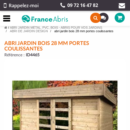
09 72 16 47 82
Rappelez-moi
/
ABRI JARDIN MÉTAL, PVC, BOIS - ABRIS POUR VOS JARDINS
ABRI DE JARDIN DESIGN
abri jardin bois 28 mm portes coulissantes
ABRI JARDIN BOIS 28 MM PORTES
COULISSANTES
Référence :
ID4465