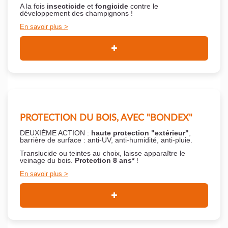
A la fois
insecticide
et
fongicide
contre le
développement des champignons !
En savoir plus
PROTECTION DU BOIS, AVEC "BONDEX"
DEUXIÈME ACTION :
haute protection "extérieur"
,
barrière de surface : anti-UV, anti-humidité, anti-pluie.
Translucide ou teintes au choix, laisse apparaître le
veinage du bois.
Protection 8 ans*
!
En savoir plus