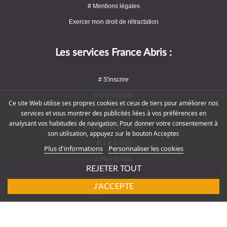
# Mentions légales
Exercer mon droit de rétractation
Les services France Abris :
# S'inscrire
# Mon compte
Ce site Web utilise ses propres cookies et ceux de tiers pour améliorer nos
# FAQ
services et vous montrer des publicités liées à vos préférences en
analysant vos habitudes de navigation. Pour donner votre consentement à
# Modes de paiement
son utilisation, appuyez sur le bouton Accepter.
# Le blog
Plus d'informations
Personnaliser les cookies
# Plan du site
REJETER TOUT
J'ACCEPTE
Rejoignez-nous !