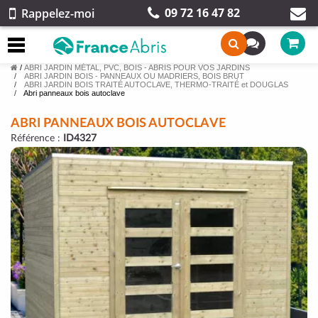
09 72 16 47 82
Rappelez-moi
/
ABRI JARDIN MÉTAL, PVC, BOIS - ABRIS POUR VOS JARDINS
ABRI JARDIN BOIS - PANNEAUX OU MADRIERS, BOIS BRUT
ABRI JARDIN BOIS TRAITÉ AUTOCLAVE, THERMO-TRAITÉ et DOUGLAS
Abri panneaux bois autoclave
ABRI PANNEAUX BOIS AUTOCLAVE
Référence :
ID4327