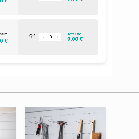
0 €
taire
Total ttc
Qté
0.00 €
0 €