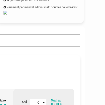
Moyens de paiement disponibles :
Paiement par mandat administratif pour les collectivités :
taire
Total ttc
Qté
0.00 €