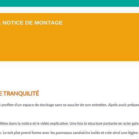
& NOTICE DE MONTAGE
E TRANQUILITÉ
eut profiter d'un espace de stockage sans se soucier de son entretien. Après avoir prépa
illées dans la notice et la vidéo explicative. Une fois la structure portante en acier gal
ice. Le toit plat prend forme avec les panneaux sandwichs isolés et crée ainsi une légèr