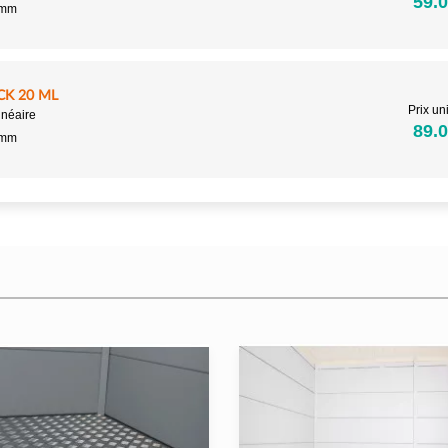
59.0
5mm
CK 20 ML
Prix uni
inéaire
89.0
5mm