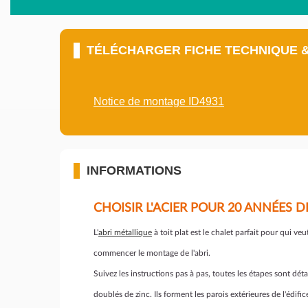
TÉLÉCHARGER FICHE TECHNIQUE 
Notice de montage ID4931
INFORMATIONS
CHOISIR L'ACIER POUR 20 ANNÉES D
L'
abri métallique
à toit plat est le chalet parfait pour qui v
commencer le montage de l'abri.
Suivez les instructions pas à pas, toutes les étapes sont déta
doublés de zinc. Ils forment les parois extérieures de l'édif