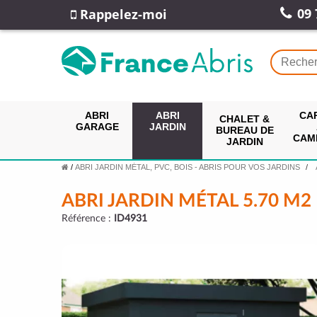
09 
Rappelez-moi
ABRI
ABRI
CA
CHALET &
GARAGE
JARDIN
BUREAU DE
CAM
JARDIN
/
ABRI JARDIN MÉTAL, PVC, BOIS - ABRIS POUR VOS JARDINS
ABRI JARDIN MÉTAL 5.70 M2
Référence :
ID4931