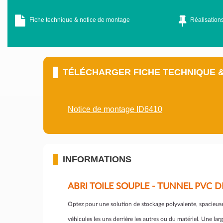
Fiche technique & notice de montage
Réalisations
TÉLÉCHARGER FICHE TECHNIQUE 
Notice de montage ID6410
INFORMATIONS
ABRI TOILE SOUPLE - TUNNEL PV
Optez pour une solution de stockage polyvalente, spacieuse
véhicules les uns derrière les autres ou du matériel. Une larg