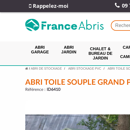
09 
Rappelez-moi
ABRI
ABRI
CA
CHALET &
GARAGE
JARDIN
BUREAU DE
CAM
JARDIN
/
ABRI DE STOCKAGE
ABRI STOCKAGE PVC
ABRI TOILE S
ABRI TOILE SOUPLE GRAND 
Référence :
ID6410