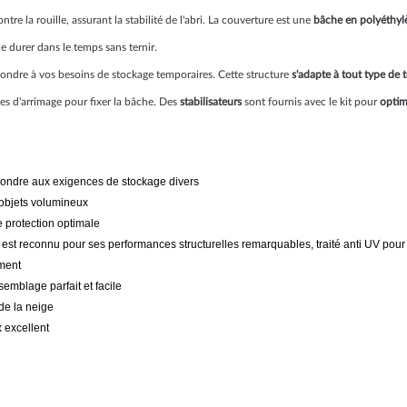
ontre la rouille, assurant la stabilité de l'abri. La couverture est une
bâche en polyéthyl
de durer dans le temps sans ternir.
épondre à vos besoins de stockage temporaires. Cette structure
s'adapte à tout type de t
les d'arrimage pour fixer la bâche. Des
stabilisateurs
sont fournis avec le kit pour
optimi
épondre aux exigences de stockage divers
s objets volumineux
 protection optimale
 est reconnu pour ses performances structurelles remarquables, traité anti UV pour
ement
emblage parfait et facile
 de la neige
 excellent