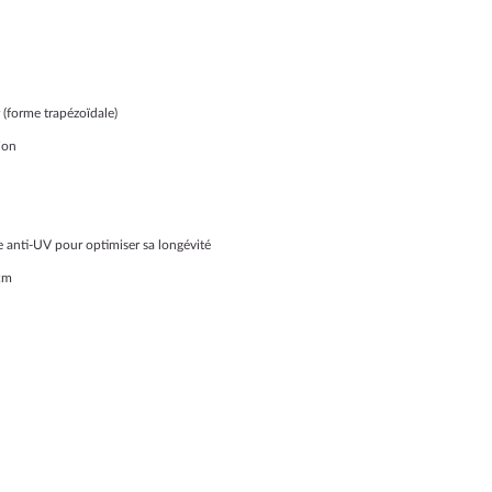
(forme trapézoïdale)
ion
 anti-UV pour optimiser sa longévité
cm