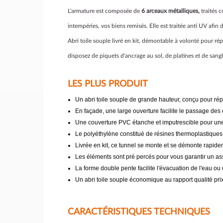
L'armature est composée de
6 arceaux métalliques,
traités c
intempéries, vos biens remisés. Elle est traitée anti UV afin 
Abri toile souple livré en kit, démontable à volonté pour r
disposez de piquets d'ancrage au sol, de platines et de sang
LES PLUS PRODUIT
Un abri toile souple de grande hauteur, conçu pour r
En façade, une large ouverture facilite le passage de
Une couverture PVC étanche et imputrescible pour une
Le polyéthylène constitué de résines thermoplastiques
Livrée en kit, ce tunnel se monte et se démonte rapid
Les éléments sont pré percés pour vous garantir un ass
La forme double pente facilite l'évacuation de l'eau ou
Un abri toile souple économique au rapport qualité prix
CARACTÉRISTIQUES TECHNIQUES