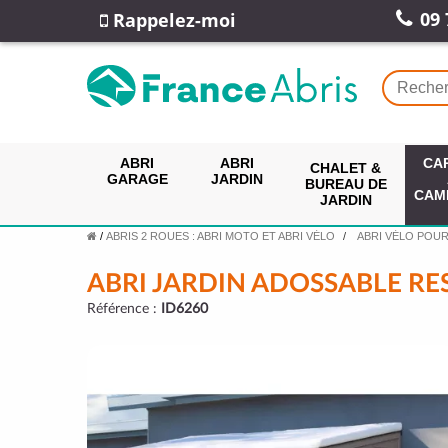
09 
Rappelez-moi
ABRI
ABRI
CA
CHALET &
GARAGE
JARDIN
BUREAU DE
CAM
JARDIN
/
ABRIS 2 ROUES : ABRI MOTO ET ABRI VÉLO
ABRI VÉLO POUR
ABRI JARDIN ADOSSABLE RES
Référence :
ID6260