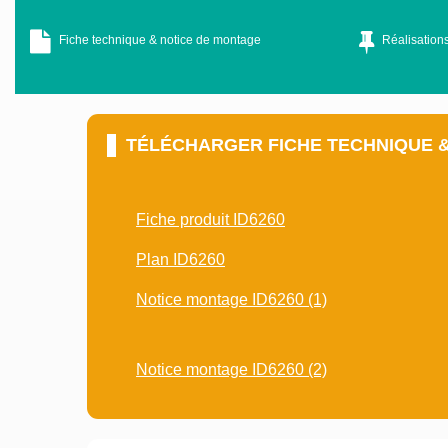
Fiche technique & notice de montage
Réalisations
TÉLÉCHARGER FICHE TECHNIQUE 
Fiche produit ID6260
Plan ID6260
Notice montage ID6260 (1)
Notice montage ID6260 (2)