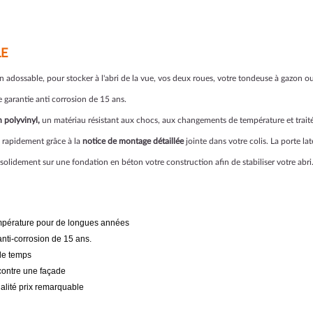
LE
n adossable, pour stocker à l'abri de la vue, vos deux roues, votre tondeuse à gazon o
e garantie anti corrosion de 15 ans.
 polyvinyl,
un matériau résistant aux chocs, aux changements de température et traité
le rapidement grâce à la
notice de montage détaillée
jointe dans votre colis. La porte lat
solidement sur une fondation en béton votre construction afin de stabiliser votre abri
empérature pour de longues années
nti-corrosion de 15 ans.
 le temps
contre une façade
alité prix remarquable