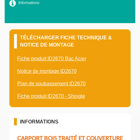
Informations
TÉLÉCHARGER FICHE TECHNIQUE &
NOTICE DE MONTAGE
Fiche produit ID2670 Bac Acier
Notice de montage ID2670
Plan de soubassement ID2670
Fiche produit ID2670 - Shingle
INFORMATIONS
CARPORT BOIS TRAITÉ ET COUVERTURE