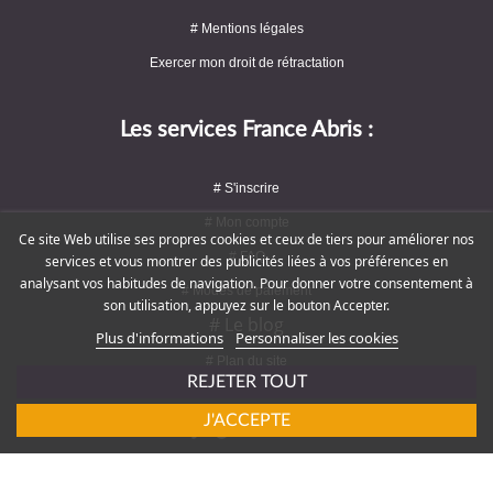
# Mentions légales
Exercer mon droit de rétractation
Les services France Abris :
# S'inscrire
# Mon compte
Ce site Web utilise ses propres cookies et ceux de tiers pour améliorer nos
# FAQ
services et vous montrer des publicités liées à vos préférences en
analysant vos habitudes de navigation. Pour donner votre consentement à
# Modes de paiement
son utilisation, appuyez sur le bouton Accepter.
# Le blog
Plus d'informations
Personnaliser les cookies
# Plan du site
REJETER TOUT
J'ACCEPTE
Rejoignez-nous !