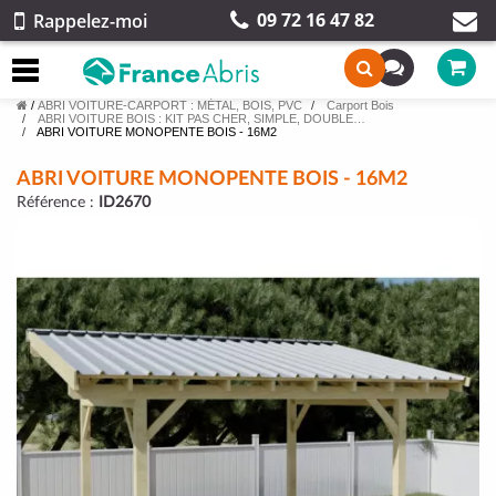
09 72 16 47 82
Rappelez-moi
/
ABRI VOITURE-CARPORT : MÉTAL, BOIS, PVC
Carport Bois
ABRI VOITURE BOIS : KIT PAS CHER, SIMPLE, DOUBLE…
ABRI VOITURE MONOPENTE BOIS - 16M2
ABRI VOITURE MONOPENTE BOIS - 16M2
Référence :
ID2670