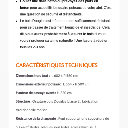
Coulez une dalle béton ou prévoyez des plots en
béton
pour accueillir les quatre poteaux de votre abri. C'est
une question de sécurité et d'étanchéité.
Le bois Douglas est théoriquement suffisamment résistant
pour se passer de traitement fongicide et insecticide. Cela
dit,
vous aurez probablement à lasurer le bois
si vous
voulez protéger sa teinte naturelle ! Une lasure à répéter
tous les 2-3 ans.
CARACTÉRISTIQUES TECHNIQUES
Dimensions hors tout :
L 602 x P 560 cm
Dimensions extérieur poteaux :
L 564 x P 509 cm
Hauteur de passage avant :
H 220 cm
Structure :
Ossature bois Douglas (classe 3), fabrication
traditionnelle moisée
Résistance de la charpente :
Peut supporter une couverture de
50 kg/m² (tuiles, plaques sous tuiles, acier galvanisé…)