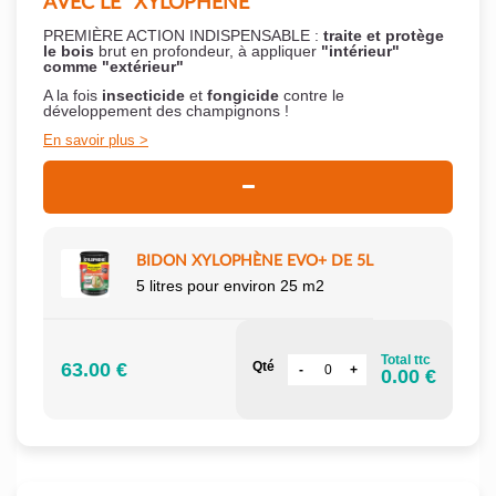
AVEC LE "XYLOPHÈNE"
PREMIÈRE ACTION INDISPENSABLE :
traite et protège
le bois
brut en profondeur, à appliquer
"intérieur"
comme "extérieur"
A la fois
insecticide
et
fongicide
contre le
développement des champignons !
En savoir plus
BIDON XYLOPHÈNE EVO+ DE 5L
5 litres pour environ 25 m2
Total ttc
63.00 €
Qté
0.00 €