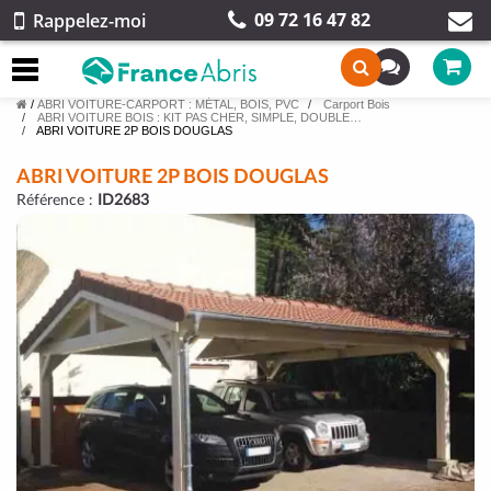
09 72 16 47 82
Rappelez-moi
/
ABRI VOITURE-CARPORT : MÉTAL, BOIS, PVC
Carport Bois
ABRI VOITURE BOIS : KIT PAS CHER, SIMPLE, DOUBLE…
ABRI VOITURE 2P BOIS DOUGLAS
ABRI VOITURE 2P BOIS DOUGLAS
Référence :
ID2683