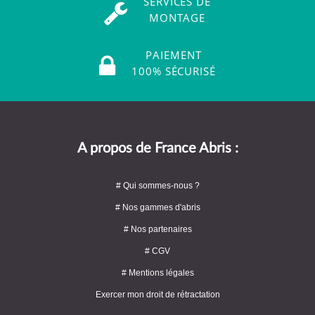
SERVICES DE
MONTAGE
PAIEMENT
100% SÉCURISÉ
A propos de France Abris :
# Qui sommes-nous ?
# Nos gammes d'abris
# Nos partenaires
# CGV
# Mentions légales
Exercer mon droit de rétractation