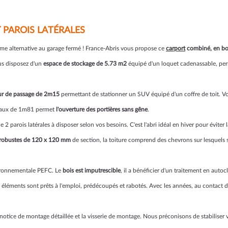
 PAROIS LATÉRALES
e alternative au garage fermé ! France-Abris vous propose ce
carport
combiné, en boi
ous disposez d'un
espace de stockage de 5.73 m2
équipé d'un loquet cadenassable, perm
ur de passage de 2m15
permettant de stationner un SUV équipé d'un coffre de toit. V
éraux de 1m81 permet
l'ouverture des portières sans gêne
.
 2 parois latérales à disposer selon vos besoins. C'est l'abri idéal en hiver pour éviter 
 robustes de 120 x 120 mm
de section, la toiture comprend des chevrons sur lesquels s
nvironnementale PEFC. Le
bois est imputrescible
, il a bénéficier d'un traitement en auto
éléments sont prêts à l'emploi, prédécoupés et rabotés. Avec les années, au contact des
 notice de montage détaillée et la visserie de montage. Nous préconisons de stabiliser