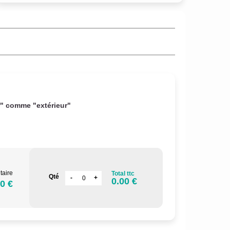
r" comme "extérieur"
taire
Total ttc
Qté
0.00 €
0 €