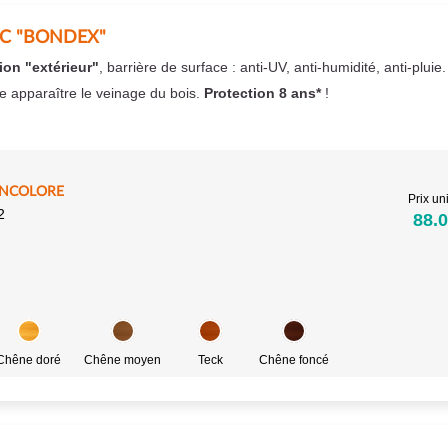
EC "BONDEX"
ion "extérieur"
, barrière de surface : anti-UV, anti-humidité, anti-pluie
se apparaître le veinage du bois.
Protection 8 ans*
!
INCOLORE
Prix uni
2
88.0
Chêne doré
Chêne moyen
Teck
Chêne foncé