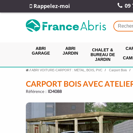
09 
Rappelez-moi
ABRI
ABRI
CA
CHALET &
GARAGE
JARDIN
BUREAU DE
CAM
JARDIN
/
ABRI VOITURE-CARPORT : MÉTAL, BOIS, PVC
Carport Bois
CARPORT BOIS AVEC ATELIER
Référence :
ID4088