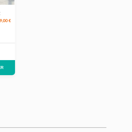
E
9,00 €
ER