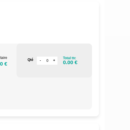
.
taire
Total ttc
Qté
0.00 €
0 €