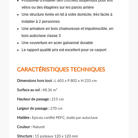
Possibilité d'installer des crochets suspendus pour vos
vélos ou des étagères sur les parois arrière
Une structure livrée en kit à votre domicile, très facile à
installer à 2 personnes
Une armature en bois chaleureuse et imputrescible, en
bois autoclave classe 3
Une couverture en acier galvanisé durable
Le rapport qualité prix est excellent pour ce carport
CARACTÉRISTIQUES TECHNIQUES
Dimensions hors tout :
L 603 x P 802 x H 233 cm
Surface au sol :
48.36 m²
Hauteur de passage :
215 cm
Largeur de passage :
270 cm
Matière :
Epicéa certifié PEFC, traité par autoclave
Couleur :
Naturel
Structure :
15 poteaux 120 x 120 mm