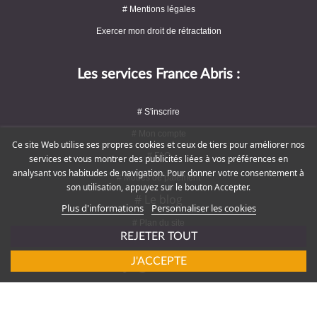
# Mentions légales
Exercer mon droit de rétractation
Les services France Abris :
# S'inscrire
# Mon compte
Ce site Web utilise ses propres cookies et ceux de tiers pour améliorer nos
# FAQ
services et vous montrer des publicités liées à vos préférences en
analysant vos habitudes de navigation. Pour donner votre consentement à
# Modes de paiement
son utilisation, appuyez sur le bouton Accepter.
# Le blog
Plus d'informations
Personnaliser les cookies
# Plan du site
REJETER TOUT
J'ACCEPTE
Rejoignez-nous !