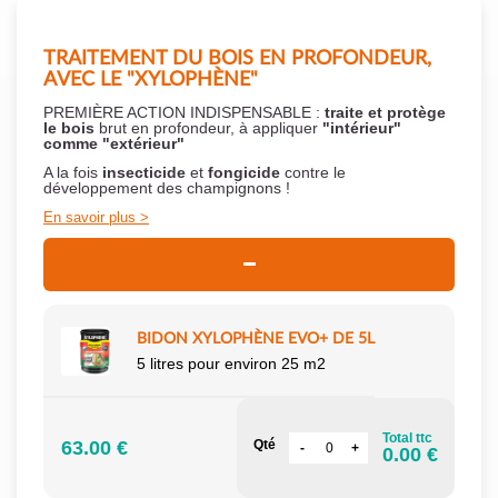
TRAITEMENT DU BOIS EN PROFONDEUR,
AVEC LE "XYLOPHÈNE"
PREMIÈRE ACTION INDISPENSABLE :
traite et protège
le bois
brut en profondeur, à appliquer
"intérieur"
comme "extérieur"
A la fois
insecticide
et
fongicide
contre le
développement des champignons !
En savoir plus
BIDON XYLOPHÈNE EVO+ DE 5L
5 litres pour environ 25 m2
Total ttc
63.00 €
Qté
0.00 €