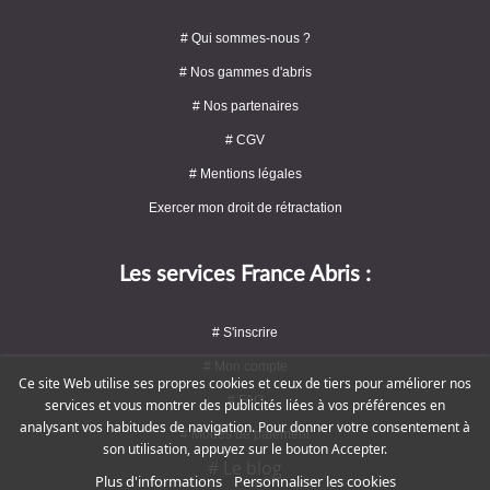
# Qui sommes-nous ?
# Nos gammes d'abris
# Nos partenaires
# CGV
# Mentions légales
Exercer mon droit de rétractation
Les services France Abris :
# S'inscrire
# Mon compte
Ce site Web utilise ses propres cookies et ceux de tiers pour améliorer nos
# FAQ
services et vous montrer des publicités liées à vos préférences en
analysant vos habitudes de navigation. Pour donner votre consentement à
# Modes de paiement
son utilisation, appuyez sur le bouton Accepter.
# Le blog
Plus d'informations
Personnaliser les cookies