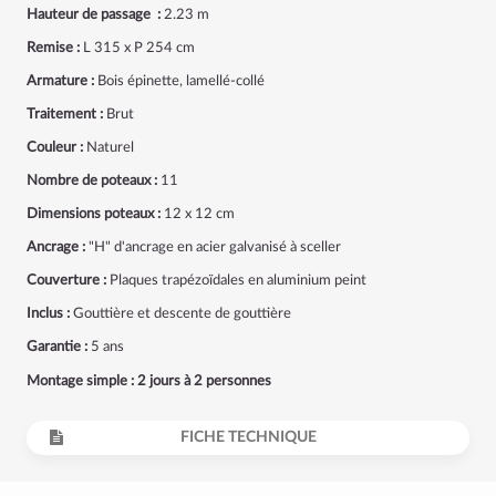
Hauteur de passage :
2.23 m
Remise :
L 315 x P 254 cm
Armature :
Bois épinette, lamellé-collé
Traitement :
Brut
Couleur :
Naturel
Nombre de poteaux :
11
Dimensions poteaux :
12 x 12 cm
Ancrage :
"H" d'ancrage en acier galvanisé à sceller
Couverture :
Plaques trapézoïdales en aluminium peint
Inclus :
Gouttière et descente de gouttière
Garantie :
5 ans
Montage simple : 2 jours à 2 personnes
FICHE TECHNIQUE