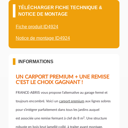
TÉLÉCHARGER FICHE TECHNIQUE &
NOTICE DE MONTAGE
Fiche produit ID4924
Notice de montage ID4924
INFORMATIONS
UN CARPORT PREMIUM + UNE REMISE
C'EST LE CHOIX GAGNANT !
FRANCE-ABRIS vous propose l'alternative au garage fermé et
toujours encombré. Voici un
carport premium
aux lignes sobres
pour s'intégrer parfaitement dans tous les jardins auquel
2
est associée une remise fermant à clef de 8 m
. Une structure
robuste en bois brut lamellé-collé, à traiter avant montage.