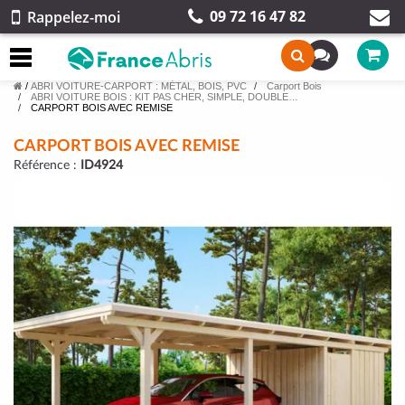
09 72 16 47 82
Rappelez-moi
/
ABRI VOITURE-CARPORT : MÉTAL, BOIS, PVC
Carport Bois
ABRI VOITURE BOIS : KIT PAS CHER, SIMPLE, DOUBLE…
CARPORT BOIS AVEC REMISE
CARPORT BOIS AVEC REMISE
Référence :
ID4924