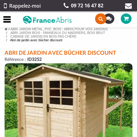
09 72 16 47 82
Rappelez-moi
/
ABRI JARDIN MÉTAL, PVC, BOIS - ABRIS POUR VOS JARDINS
ABRI JARDIN BOIS - PANNEAUX OU MADRIERS, BOIS BRUT
CABANE DE JARDIN EN BOIS PAS CHÈRE
Abri de jardin avec bûcher discount
ABRI DE JARDIN AVEC BÛCHER DISCOUNT
Référence :
ID3252