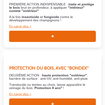
PREMIÈRE ACTION INDISPENSABLE :
traite et protège
le bois
brut en profondeur, à appliquer
"intérieur"
comme "extérieur"
A la fois
insecticide
et
fongicide
contre le
développement des champignons !
En savoir plus
PROTECTION DU BOIS, AVEC "BONDEX"
DEUXIÈME ACTION :
haute protection "extérieur"
,
barrière de surface : anti-UV, anti-humidité, anti-pluie.
Translucide ou teintes au choix, laisse apparaître le
veinage du bois.
Protection 8 ans*
!
En savoir plus