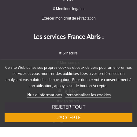
# Mentions légales
Exercer mon droit de rétractation
Les services France Abris :
# S'inscrire
# Mon compte
Ce site Web utilise ses propres cookies et ceux de tiers pour améliorer nos
# FAQ
services et vous montrer des publicités liées à vos préférences en
analysant vos habitudes de navigation. Pour donner votre consentement à
# Modes de paiement
son utilisation, appuyez sur le bouton Accepter.
# Le blog
Plus d'informations
Personnaliser les cookies
# Plan du site
REJETER TOUT
J'ACCEPTE
Rejoignez-nous !