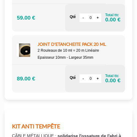
Total ttc
59.00 €
Qté
0.00 €
JOINT D'ETANCHEITE PACK 20 ML
2 Rouleaux de 10 ml = 20 m Linéaire
Epaisseur 10mm - Largeur 35mm
Total ttc
89.00 €
Qté
0.00 €
KIT ANTI TEMPÊTE
CÂBLE MÉTALLIQUE :
solidarise l'ossature de l'abri à