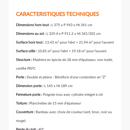
CARACTERISTIQUES TECHNIQUES
Dimensions hors tout :
L 375 x P 943 x Ht 341 cm
Dimensions au sol :
L 329.4 x P 911.2 x Ht 341/202 cm
Surface hors tout :
13.43 m² pour l'abri + 21.94 m² pour l'auvent
Surface utile :
10.85 m² pour l'abri + 19.18 m² pour l'auvent
Structure :
Madriers en épicéa de 28 mm d'épaisseur, non traité,
certifié PEFC
Porte :
Double et pleine - Bénéficie d'une contention en "Z"
Dimension porte :
L 145 x Ht 189 cm
Fermeture porte :
Poignée inox avec cylindre intégré à clé
Toiture :
Planchettes de 15 mm d'épaisseur
Couverture :
Bardeau avec choix de couleur (vert, brun, noir ou
rouge)
Pente du toit :
40°