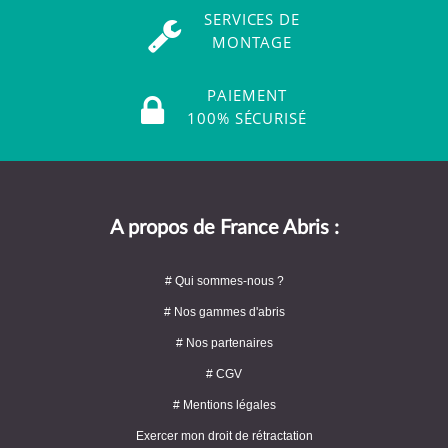
SERVICES DE
MONTAGE
PAIEMENT
100% SÉCURISÉ
A propos de France Abris :
# Qui sommes-nous ?
# Nos gammes d'abris
# Nos partenaires
# CGV
# Mentions légales
Exercer mon droit de rétractation