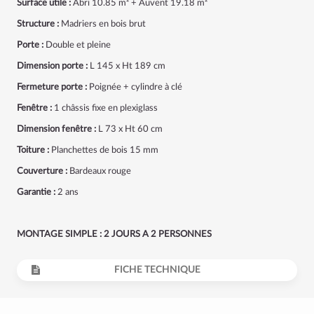
Surface utile :
Abri 10.85 m² + Auvent 19.18 m²
Structure :
Madriers en bois brut
Porte :
Double et pleine
Dimension porte :
L 145 x Ht 189 cm
Fermeture porte :
Poignée + cylindre à clé
Fenêtre :
1 châssis fixe en plexiglass
Dimension fenêtre :
L 73 x Ht 60 cm
Toiture :
Planchettes de bois 15 mm
Couverture :
Bardeaux rouge
Garantie :
2 ans
MONTAGE SIMPLE : 2 JOURS A 2 PERSONNES
FICHE TECHNIQUE