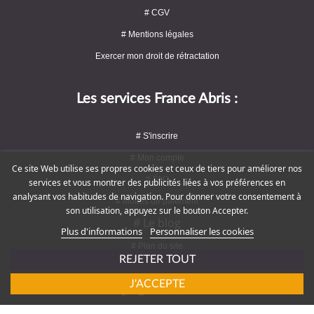
# CGV
# Mentions légales
Exercer mon droit de rétractation
Les services France Abris :
# S'inscrire
# Mon compte
Ce site Web utilise ses propres cookies et ceux de tiers pour améliorer nos
# FAQ
services et vous montrer des publicités liées à vos préférences en
analysant vos habitudes de navigation. Pour donner votre consentement à
# Modes de paiement
son utilisation, appuyez sur le bouton Accepter.
# Le blog
Plus d'informations
Personnaliser les cookies
# Plan du site
REJETER TOUT
J'ACCEPTE
Rejoignez-nous !