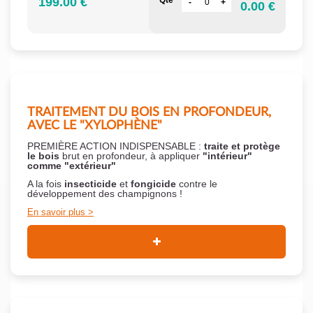
199.00 €
Qté
0.00 €
TRAITEMENT DU BOIS EN PROFONDEUR,
AVEC LE "XYLOPHÈNE"
PREMIÈRE ACTION INDISPENSABLE :
traite et protège
le bois
brut en profondeur, à appliquer
"intérieur"
comme "extérieur"
A la fois
insecticide
et
fongicide
contre le
développement des champignons !
En savoir plus