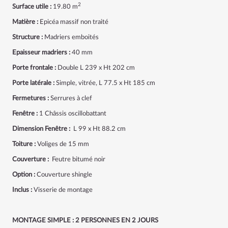
2
Surface utile :
19.80 m
Matière :
Epicéa massif non traité
Structure :
Madriers emboités
Epaisseur madriers :
40 mm
Porte frontale :
Double L 239 x Ht 202 cm
Porte latérale :
Simple, vitrée, L 77.5 x Ht 185 cm
Fermetures :
Serrures à clef
Fenêtre :
1 Châssis oscillobattant
Dimension Fenêtre :
L 99 x Ht 88.2 cm
Toiture :
Voliges de 15 mm
Couverture :
Feutre bitumé noir
Option :
Couverture shingle
Inclus :
Visserie de montage
MONTAGE SIMPLE : 2 PERSONNES EN 2 JOURS