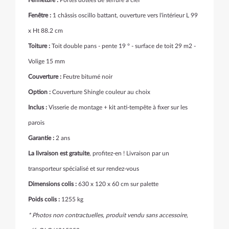
Fermeture :
Portes dotées de serrure à clef
Fenêtre :
1 châssis oscillo battant, ouverture vers l'intérieur L 99
x Ht 88.2 cm
Toiture :
Toit double pans - pente 19 ° - surface de toit 29 m2 -
Volige 15 mm
Couverture :
Feutre bitumé noir
Option :
Couverture Shingle couleur au choix
Inclus :
Visserie de montage + kit anti-tempête à fixer sur les
parois
Garantie :
2 ans
La livraison est gratuite
, profitez-en ! Livraison par un
transporteur spécialisé et sur rendez-vous
Dimensions colis :
630 x 120 x 60 cm sur palette
Poids colis :
1255 kg
* Photos non contractuelles, produit vendu sans accessoire,