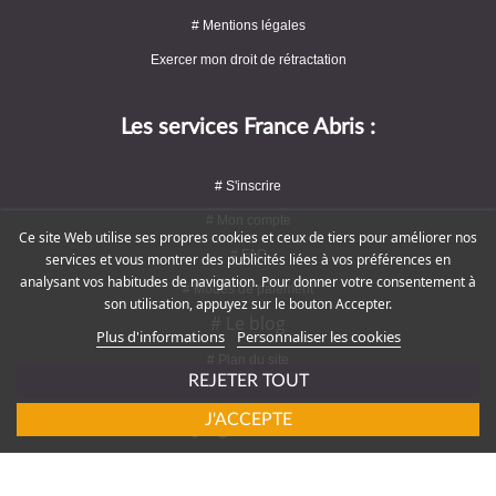
# Mentions légales
Exercer mon droit de rétractation
Les services France Abris :
# S'inscrire
# Mon compte
Ce site Web utilise ses propres cookies et ceux de tiers pour améliorer nos
# FAQ
services et vous montrer des publicités liées à vos préférences en
analysant vos habitudes de navigation. Pour donner votre consentement à
# Modes de paiement
son utilisation, appuyez sur le bouton Accepter.
# Le blog
Plus d'informations
Personnaliser les cookies
# Plan du site
REJETER TOUT
J'ACCEPTE
Rejoignez-nous !