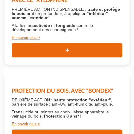
AVEC LE "XYLOPHÈNE"
PREMIÈRE ACTION INDISPENSABLE :
traite et protège
le bois
brut en profondeur, à appliquer
"intérieur"
comme "extérieur"
A la fois
insecticide
et
fongicide
contre le
développement des champignons !
En savoir plus
PROTECTION DU BOIS, AVEC "BONDEX"
DEUXIÈME ACTION :
haute protection "extérieur"
,
barrière de surface : anti-UV, anti-humidité, anti-pluie.
Translucide ou teintes au choix, laisse apparaître le
veinage du bois.
Protection 8 ans*
!
En savoir plus