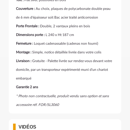
Toit :
Plat avec poutrelles en bois
Couverture :
Au choix, plaques de polycarbonate double peau
de 6 mm d'épaisseur soit Bac acier traité anticorrosion
Porte Frontale :
Double, 2 vantaux pleins en bois
Dimensions porte :
L 240 x Ht 187 cm
Fermeture :
Loquet cadenassable (cadenas non fourni)
Montage :
Simple, notice détaillée livrée dans votre colis
Livraison :
Gratuite - Palette livrée sur rendez-vous devant votre
domicile, par un transporteur expérimenté muni d'un chariot
embarqué
Garantie 2 ans
* Photo non contractuelle, produit vendu sans option et sans
accessoire réf. FOR/SL3060
VIDÉOS