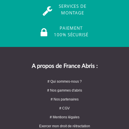
SERVICES DE
MONTAGE
PAIEMENT
100% SÉCURISÉ
A propos de France Abris :
# Qui sommes-nous ?
# Nos gammes d'abris
# Nos partenaires
# CGV
# Mentions légales
Exercer mon droit de rétractation