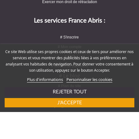
Exercer mon droit de rétractation
Les services France Abris :
# S'inscrire
# Mon compte
Ce site Web utilise ses propres cookies et ceux de tiers pour améliorer nos
# FAQ
services et vous montrer des publicités liées à vos préférences en
analysant vos habitudes de navigation. Pour donner votre consentement à
# Modes de paiement
son utilisation, appuyez sur le bouton Accepter.
# Le blog
Plus d'informations
Personnaliser les cookies
# Plan du site
REJETER TOUT
J'ACCEPTE
Rejoignez-nous !
# Service client : 09 72 16 47 82