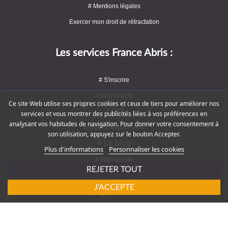
# Mentions légales
Exercer mon droit de rétractation
Les services France Abris :
# S'inscrire
# Mon compte
Ce site Web utilise ses propres cookies et ceux de tiers pour améliorer nos
# FAQ
services et vous montrer des publicités liées à vos préférences en
analysant vos habitudes de navigation. Pour donner votre consentement à
# Modes de paiement
son utilisation, appuyez sur le bouton Accepter.
# Le blog
Plus d'informations
Personnaliser les cookies
# Plan du site
REJETER TOUT
J'ACCEPTE
Rejoignez-nous !