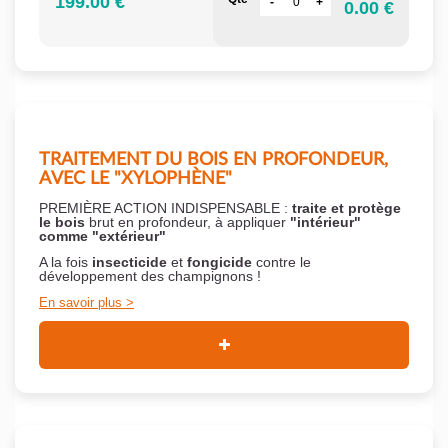
199.00 €
0.00 €
TRAITEMENT DU BOIS EN PROFONDEUR,
AVEC LE "XYLOPHÈNE"
PREMIÈRE ACTION INDISPENSABLE :
traite et protège
le bois
brut en profondeur, à appliquer
"intérieur"
comme "extérieur"
A la fois
insecticide
et
fongicide
contre le
développement des champignons !
En savoir plus