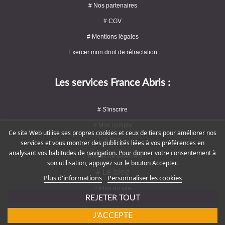
# Nos partenaires
# CGV
# Mentions légales
Exercer mon droit de rétractation
Les services France Abris :
# S'inscrire
# Mon compte
Ce site Web utilise ses propres cookies et ceux de tiers pour améliorer nos
# FAQ
services et vous montrer des publicités liées à vos préférences en
analysant vos habitudes de navigation. Pour donner votre consentement à
# Modes de paiement
son utilisation, appuyez sur le bouton Accepter.
# Le blog
Plus d'informations
Personnaliser les cookies
# Plan du site
REJETER TOUT
J'ACCEPTE
Rejoignez-nous !