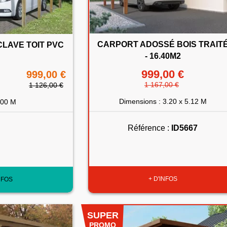
CARPORT ADOSSÉ BOIS TRAIT
LAVE TOIT PVC
- 16.40M2
999,00 €
999,00 €
1 167,00 €
1 126,00 €
Dimensions : 3.20 x 5.12 M
.00 M
Référence :
ID5667
+ D'INFOS
NFOS
SUPER
PROMO