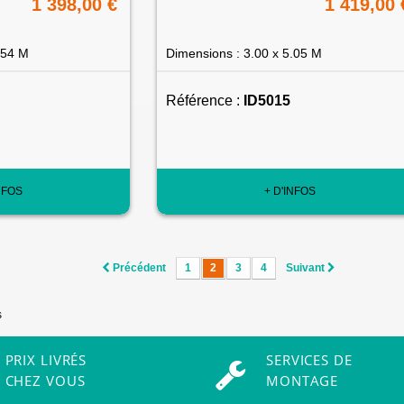
1 398,00 €
1 419,00 
.54 M
Dimensions : 3.00 x 5.05 M
Référence :
ID5015
NFOS
+ D'INFOS
Précédent
1
2
3
4
Suivant
s
PRIX LIVRÉS
SERVICES DE
CHEZ VOUS
MONTAGE