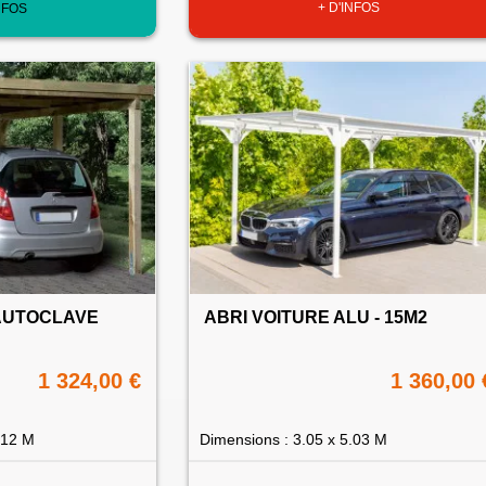
+ D'INFOS
NFOS
AUTOCLAVE
ABRI VOITURE ALU - 15M2
1 324,00 €
1 360,00 
.12 M
Dimensions : 3.05 x 5.03 M