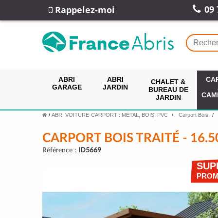
09 
Rappelez-moi
ABRI
ABRI
CA
CHALET &
GARAGE
JARDIN
BUREAU DE
CAM
JARDIN
/
ABRI VOITURE-CARPORT : MÉTAL, BOIS, PVC
Carport Bois
CARPORT BOIS TRAITÉ - 16.
Référence :
ID5669
SUP
PRO