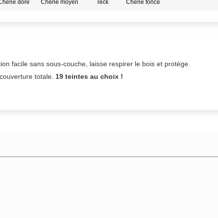
Chêne doré
Chêne moyen
Teck
Chêne foncé
on facile sans sous-couche,
laisse respirer le bois et
protège.
 couverture totale.
19 teintes au choix !