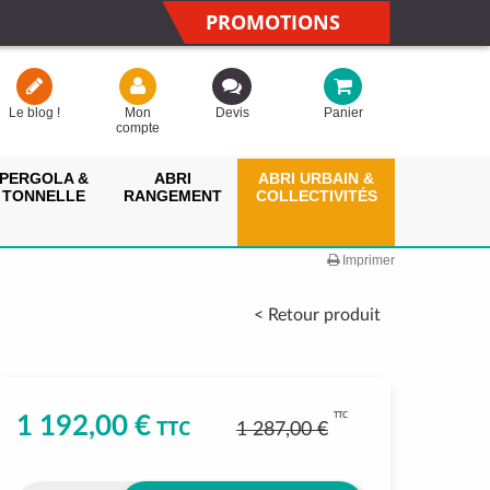
PROMOTIONS
Le blog !
Mon
Devis
Panier
compte
PERGOLA &
ABRI
ABRI URBAIN &
TONNELLE
RANGEMENT
COLLECTIVITÉS
Imprimer
< Retour produit
TTC
1 192,00 €
TTC
1 287,00 €