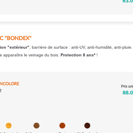
63.0
EC "BONDEX"
ion "extérieur"
, barrière de surface : anti-UV, anti-humidité, anti-pluie
se apparaître le veinage du bois.
Protection 8 ans*
!
INCOLORE
Prix uni
2
88.0