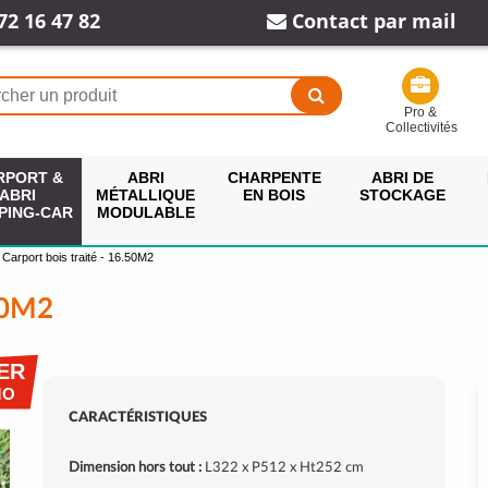
72 16 47 82
Contact par mail
Pro &
Collectivités
RPORT &
ABRI
CHARPENTE
ABRI DE
ABRI
MÉTALLIQUE
EN BOIS
STOCKAGE
PING-CAR
MODULABLE
Carport bois traité - 16.50M2
50M2
ER
MO
CARACTÉRISTIQUES
Dimension hors tout :
L322 x P512 x Ht252 cm