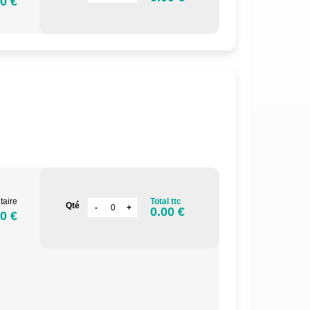
0 €
.
taire
Total ttc
Qté
0.00 €
0 €