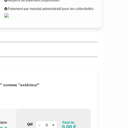
Moyens de paiement disponibles :
Paiement par mandat administratif pour les collectivités :
r" comme "extérieur"
taire
Total ttc
Qté
0.00 €