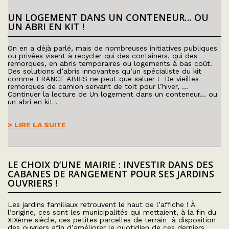
UN LOGEMENT DANS UN CONTENEUR… OU
UN ABRI EN KIT !
On en a déjà parlé, mais de nombreuses initiatives publiques
ou privées visent à recycler qui des containers, qui des
remorques, en abris temporaires ou logements à bas coût.
Des solutions d’abris innovantes qu’un spécialiste du kit
comme FRANCE ABRIS ne peut que saluer ! De vieilles
remorques de camion servant de toit pour l’hiver, …
Continuer la lecture de Un logement dans un conteneur… ou
un abri en kit !
> LIRE LA SUITE
LE CHOIX D’UNE MAIRIE : INVESTIR DANS DES
CABANES DE RANGEMENT POUR SES JARDINS
OUVRIERS !
Les jardins familiaux retrouvent le haut de l’affiche ! À
l’origine, ces sont les municipalités qui mettaient, à la fin du
XIXème siècle, ces petites parcelles de terrain à disposition
des ouvriers afin d’améliorer le quotidien de ces derniers.