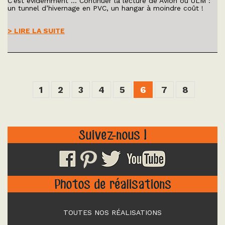
C’est évidemment … Continuer la lecture de Avion ou ULM :
un tunnel d’hivernage en PVC, un hangar à moindre coût !
> LIRE LA SUITE
1
2
3
4
5
6
7
8
Suivez-nous !
Photos de réalisations
TOUTES NOS RÉALISATIONS