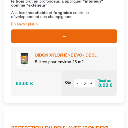
le bois
brut en profondeur, à appliquer
"intérieur"
comme "extérieur"
A la fois
insecticide
et
fongicide
contre le
développement des champignons !
En savoir plus
BIDON XYLOPHÈNE EVO+ DE 5L
5 litres pour environ 25 m2
Total ttc
63.00 €
Qté
0.00 €