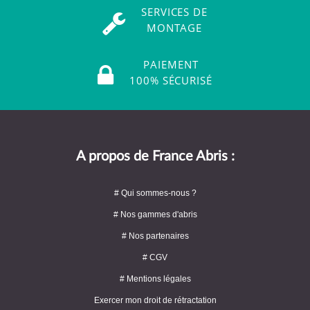
SERVICES DE
MONTAGE
PAIEMENT
100% SÉCURISÉ
A propos de France Abris :
# Qui sommes-nous ?
# Nos gammes d'abris
# Nos partenaires
# CGV
# Mentions légales
Exercer mon droit de rétractation