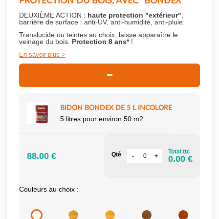
PROTECTION DU BOIS, AVEC "BONDEX"
DEUXIÈME ACTION :
haute protection "extérieur"
,
barrière de surface : anti-UV, anti-humidité, anti-pluie.
Translucide ou teintes au choix, laisse apparaître le
veinage du bois.
Protection 8 ans*
!
En savoir plus
BIDON BONDEX DE 5 L INCOLORE
5 litres pour environ 50 m2
Total ttc
88.00 €
Qté
0.00 €
Couleurs au choix :