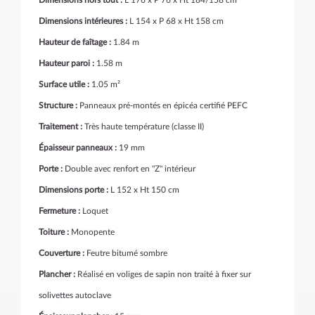
Dimensions hors tout :
L 176 x P 76 x Ht 184/158 cm
Dimensions intérieures :
L 154 x P 68 x Ht 158 cm
Hauteur de faîtage :
1.84 m
Hauteur paroi :
1.58 m
Surface utile :
1.05 m²
Structure :
Panneaux pré-montés en épicéa certifié PEFC
Traitement :
Très haute température (classe II)
Épaisseur panneaux :
19 mm
Porte :
Double avec renfort en "Z" intérieur
Dimensions porte :
L 152 x Ht 150 cm
Fermeture :
Loquet
Toiture :
Monopente
Couverture :
Feutre bitumé sombre
Plancher :
Réalisé en voliges de sapin non traité à fixer sur
solivettes autoclave