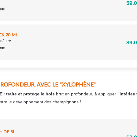
59.0
5mm
CK 20 ML
inéaire
89.0
5mm
PROFONDEUR, AVEC LE "XYLOPHÈNE"
E :
traite et protège le bois
brut en profondeur, à appliquer
"intérieu
ntre le développement des champignons !
 DE 5L