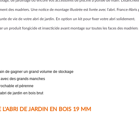
icolage, de jardinage ou encore vos accessoires de piscine à portée de main. L'étanchéit
t des madriers. Une notice de montage illustrée est livrée avec l'abri. France-Abris p
urée de vie de votre abri de jardin. En option un kit pour fixer votre abri solidement.
er un produit fongicide et insecticide avant montage sur toutes les faces des madriers 
main de gagner un grand volume de stockage
ls avec des grands manches
prochable et pérenne
abri de jardin en bois brut
L'ABRI DE JARDIN EN BOIS 19 MM