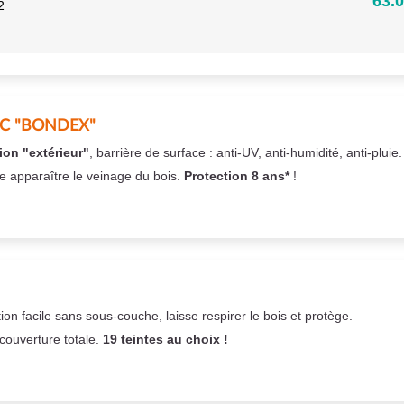
63.0
2
EC "BONDEX"
ion "extérieur"
, barrière de surface : anti-UV, anti-humidité, anti-pluie
se apparaître le veinage du bois.
Protection 8 ans*
!
on facile sans sous-couche,
laisse respirer le bois et
protège.
 couverture totale.
19 teintes au choix !