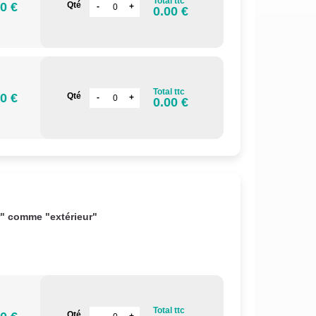
Total ttc
0 €
Qté
0.00 €
Total ttc
0 €
Qté
0.00 €
r" comme "extérieur"
Total ttc
Qté