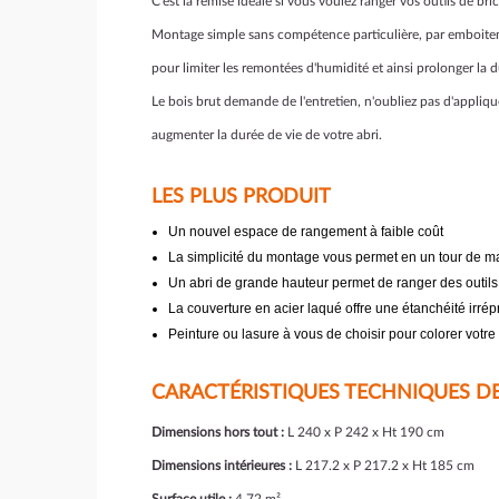
C'est la remise idéale si vous voulez ranger vos outils de br
Montage simple sans compétence particulière, par emboitemen
pour limiter les remontées d'humidité et ainsi prolonger la d
Le bois brut demande de l'entretien, n'oubliez pas d'appliqu
augmenter la durée de vie de votre abri.
LES PLUS PRODUIT
Un nouvel espace de rangement à faible coût
La simplicité du montage vous permet en un tour de 
Un abri de grande hauteur permet de ranger des outi
La couverture en acier laqué offre une étanchéité irré
Peinture ou lasure à vous de choisir pour colorer votre 
CARACTÉRISTIQUES TECHNIQUES DE 
Dimensions hors tout :
L 240 x P 242 x Ht 190 cm
Dimensions intérieures :
L 217.2 x P 217.2 x Ht 185 cm