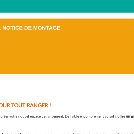
& NOTICE DE MONTAGE
OUR TOUT RANGER !
ur créer votre nouvel espace de rangement. De faible encombrement au sol il offre
un g