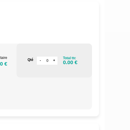
.
taire
Total ttc
Qté
0.00 €
0 €