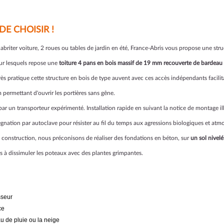
DE CHOISIR !
riter voiture, 2 roues ou tables de jardin en été, France-Abris vous propose une str
ur lesquels repose une
toiture 4 pans en bois massif de 19 mm recouverte de bardeau
Très pratique cette structure en bois de type auvent avec ces accès indépendants facil
 permettant d'ouvrir les portières sans gêne.
ar un transporteur expérimenté. Installation rapide en suivant la notice de montage i
régnation par autoclave pour résister au fil du temps aux agressions biologiques et atm
tre construction, nous préconisons de réaliser des fondations en béton, sur
un sol nivelé
s à dissimuler les poteaux avec des plantes grimpantes.
sseur
ce
au de pluie ou la neige