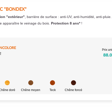
EC "BONDEX"
ion "extérieur"
, barrière de surface : anti-UV, anti-humidité, anti-pluie
se apparaître le veinage du bois.
Protection 8 ans*
!
INCOLORE
Prix uni
2
88.0
Chêne doré
Chêne moyen
Teck
Chêne foncé