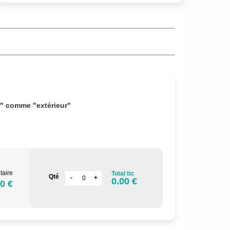
r" comme "extérieur"
taire
Total ttc
Qté
0.00 €
0 €