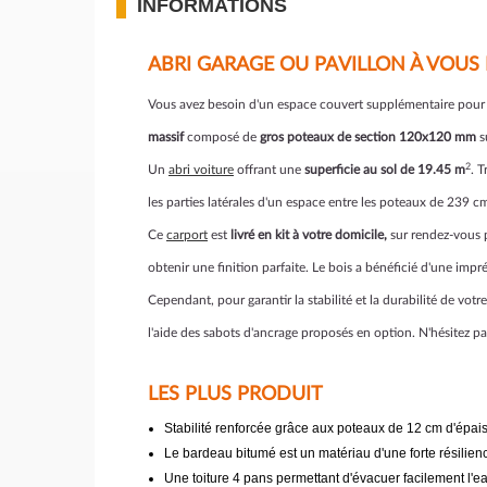
INFORMATIONS
ABRI GARAGE OU PAVILLON À VOUS 
Vous avez besoin d'un espace couvert supplémentaire pour ab
massif
composé de
gros poteaux de section 120x120 mm
s
2
Un
abri voiture
offrant une
superficie au sol de 19.45 m
. 
les parties latérales d'un espace entre les poteaux de 239 cm
Ce
carport
est
livré en kit à votre domicile,
sur rendez-vous p
obtenir une finition parfaite. Le bois a bénéficié d'une imp
Cependant, pour garantir la stabilité et la durabilité de vo
l'aide des sabots d'ancrage proposés en option. N'hésitez pa
LES PLUS PRODUIT
Stabilité renforcée grâce aux poteaux de 12 cm d'épai
Le bardeau bitumé est un matériau d'une forte résilien
Une toiture 4 pans permettant d'évacuer facilement l'e